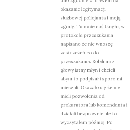
ono zgodnie z prawem na
okazanie legitymacji
służbowej policjanta i moją
zgodę. Tu mnie coś tknęło, w
protokole przeszukania
napisano że nie wnoszę
zastrzeżeń co do
przeszukania. Robili mi z
głowy istny młyn i chcieli
abym to podpisał i sporo mi
mieszali. Okazało się że nie
mieli pozwolenia od
prokuratora lub komendanta i
działali bezprawnie ale to
wyczytałem później. Po