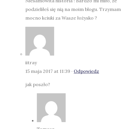
Niesamowita historia ! Bardzo mi miło, że
podzieliłeś się nią na moim blogu. Trzymam
mocno kciuki za Wasze łożysko ?
iitray
15 maja 2017 at 11:39 ·
Odpowiedz
jak poszło?
Tomasz