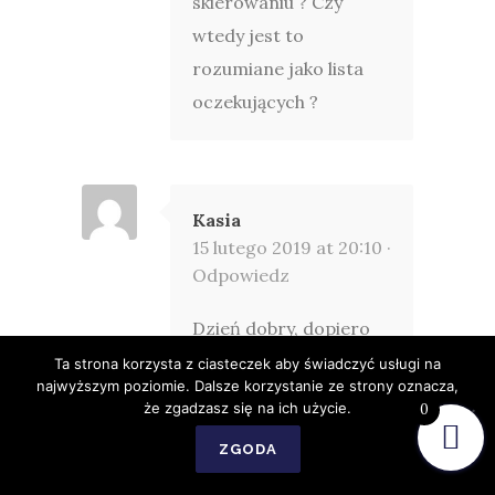
skierowaniu ? Czy
wtedy jest to
rozumiane jako lista
oczekujących ?
Kasia
15 lutego 2019 at 20:10 ·
Odpowiedz
Dzień dobry, dopiero
niedawno
Ta strona korzysta z ciasteczek aby świadczyć usługi na
najwyższym poziomie. Dalsze korzystanie ze strony oznacza,
dowiedziałam się o
że zgadzasz się na ich użycie.
0
prawie kobiet w ciąży
ZGODA
do przyjęcia u lekarza
poza kolejką. Mam