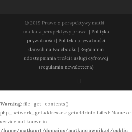
© 2019 Prawo z perspektywy matki -
matka z perspektywy prawa. |
Polityka
prywatności
|
Polityka prywatności
danych na Facebooku
|
Regulamin
udostępniania treści i usługi cyfrowej
(regulamin newslettera)
Warning
: file_get_contents():
php_network_getaddresses: getaddrinfo failed: Name or
service not known in
/home/matkapr1/domains/matkaprawnik.pl/public