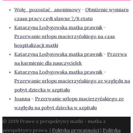
Wolę_pozostać_anonimowy
-
Obniżenie wymiaru
czasu pracy czyli sławne 7/8 etatu
Katarzyna Łodygowska matka prawnik
-
Przerwanie urlopu macierzyńskiego na czas
hospitalizacji matki
Katarzyna Łodygowska matka prawnik
-
Przerwa
na karmienie dla nauczycielek
Katarzyna Łodygowska matka prawnik
-
Przerwanie urlopu macierzyńskiego ze względu na
pobyt dziecka w szpitalu
Joanna
-
Przerwanie urlopu macierzyńskiego ze
względu na pobyt dziecka w szpitalu
© 2019 Prawo z perspektywy matki - matka z
perspektywy prawa. |
Polityka prywatności
|
Polityka