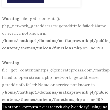
Kontynuuj zakupy
Warning
: file_get_contents():
php_network_getaddresses: getaddrinfo failed: Name
or service not known in
/home/matkapr1/domains/matkaprawnik.pl/publi
content/themes/unicon/functions.php
on line
199
Warning
:
file_get_contents(https://generatepresss.com/matkapr
failed to open stream: php_network_getaddresses:
getaddrinfo failed: Name or service not known in
/home/matkapr1/domains/matkaprawnik.pl/publi
content/themes/unicon/functions.php
on line
199
Ta strona korzysta z ciasteczek aby świadczyć usługi na