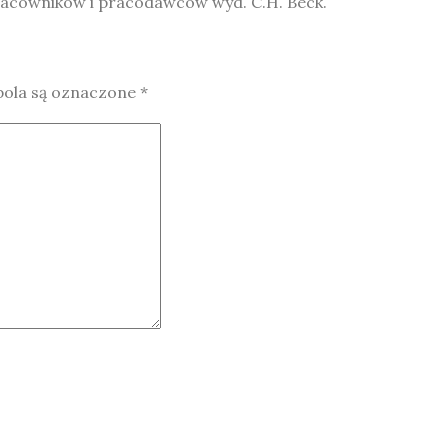
pracowników i pracodawców wyd. C.H. Beck.
ola są oznaczone
*