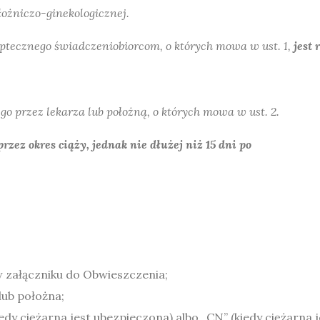
łożniczo-ginekologicznej.
aptecznego świadczeniobiorcom, o których mowa w ust. 1,
jest 
o przez lekarza lub położną, o których mowa w ust. 2.
rzez okres ciąży, jednak nie dłużej niż 15 dni po
w załączniku do Obwieszczenia;
lub położna;
edy ciężarna jest ubezpieczona) albo „CN” (kiedy ciężarna