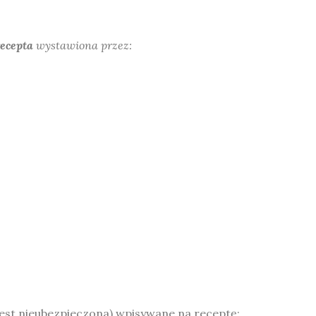
recepta
wystawiona przez:
 jest nieubezpieczona) wpisywane na receptę;